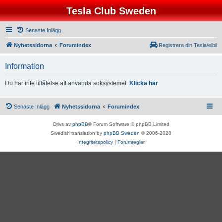
Tesla Club Sweden
Senaste Inlägg
Nyhetssidorna
Forumindex
Registrera din Tesla/elbil
Information
Du har inte tillåtelse att använda söksystemet.
Klicka här
Senaste Inlägg
Nyhetssidorna
Forumindex
Drivs av
phpBB
® Forum Software © phpBB Limited
Swedish translation by
phpBB Sweden
© 2006-2020
Integritetspolicy
|
Forumregler