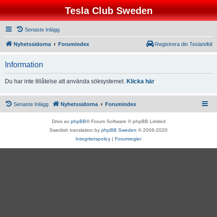
Tesla Club Sweden
Senaste Inlägg
Nyhetssidorna
Forumindex
Registrera din Tesla/elbil
Information
Du har inte tillåtelse att använda söksystemet.
Klicka här
Senaste Inlägg
Nyhetssidorna
Forumindex
Drivs av
phpBB
® Forum Software © phpBB Limited
Swedish translation by
phpBB Sweden
© 2006-2020
Integritetspolicy
|
Forumregler