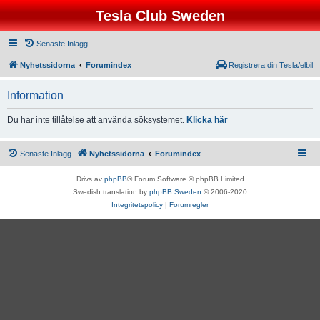
Tesla Club Sweden
Senaste Inlägg
Nyhetssidorna
Forumindex
Registrera din Tesla/elbil
Information
Du har inte tillåtelse att använda söksystemet.
Klicka här
Senaste Inlägg
Nyhetssidorna
Forumindex
Drivs av
phpBB
® Forum Software © phpBB Limited
Swedish translation by
phpBB Sweden
© 2006-2020
Integritetspolicy
|
Forumregler