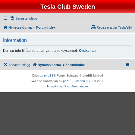
Tesla Club Sweden
Senaste Inlägg
Nyhetssidorna
Forumindex
Registrera din Tesla/elbil
Information
Du har inte tillåtelse att använda söksystemet.
Klicka här
Senaste Inlägg
Nyhetssidorna
Forumindex
Drivs av
phpBB
® Forum Software © phpBB Limited
Swedish translation by
phpBB Sweden
© 2006-2020
Integritetspolicy
|
Forumregler