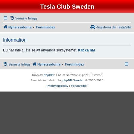
Tesla Club Sweden
Senaste Inlägg
Nyhetssidorna
Forumindex
Registrera din Tesla/elbil
Information
Du har inte tillåtelse att använda söksystemet.
Klicka här
Senaste Inlägg
Nyhetssidorna
Forumindex
Drivs av
phpBB
® Forum Software © phpBB Limited
Swedish translation by
phpBB Sweden
© 2006-2020
Integritetspolicy
|
Forumregler