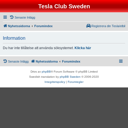
Tesla Club Sweden
Senaste Inlägg
Nyhetssidorna
Forumindex
Registrera din Tesla/elbil
Information
Du har inte tillåtelse att använda söksystemet.
Klicka här
Senaste Inlägg
Nyhetssidorna
Forumindex
Drivs av
phpBB
® Forum Software © phpBB Limited
Swedish translation by
phpBB Sweden
© 2006-2020
Integritetspolicy
|
Forumregler