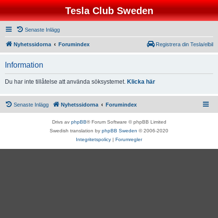
Tesla Club Sweden
Senaste Inlägg
Nyhetssidorna
Forumindex
Registrera din Tesla/elbil
Information
Du har inte tillåtelse att använda söksystemet.
Klicka här
Senaste Inlägg
Nyhetssidorna
Forumindex
Drivs av
phpBB
® Forum Software © phpBB Limited
Swedish translation by
phpBB Sweden
© 2006-2020
Integritetspolicy
|
Forumregler