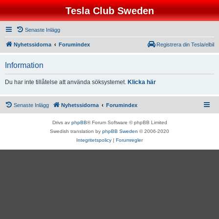
Tesla Club Sweden
Senaste Inlägg
Nyhetssidorna
Forumindex
Registrera din Tesla/elbil
Information
Du har inte tillåtelse att använda söksystemet.
Klicka här
Senaste Inlägg
Nyhetssidorna
Forumindex
Drivs av
phpBB
® Forum Software © phpBB Limited
Swedish translation by
phpBB Sweden
© 2006-2020
Integritetspolicy
|
Forumregler