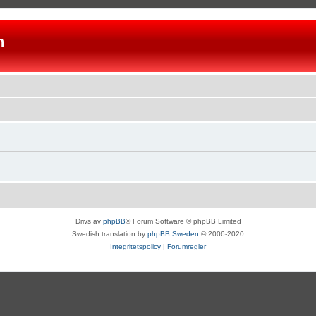
n
Drivs av
phpBB
® Forum Software © phpBB Limited
Swedish translation by
phpBB Sweden
© 2006-2020
Integritetspolicy
|
Forumregler