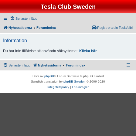
Tesla Club Sweden
Senaste Inlägg
Nyhetssidorna
Forumindex
Registrera din Tesla/elbil
Information
Du har inte tillåtelse att använda söksystemet.
Klicka här
Senaste Inlägg
Nyhetssidorna
Forumindex
Drivs av
phpBB
® Forum Software © phpBB Limited
Swedish translation by
phpBB Sweden
© 2006-2020
Integritetspolicy
|
Forumregler