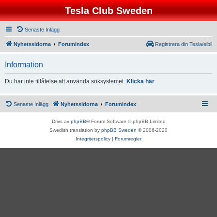
Tesla Club Sweden
Senaste Inlägg
Nyhetssidorna
Forumindex
Registrera din Tesla/elbil
Information
Du har inte tillåtelse att använda söksystemet.
Klicka här
Senaste Inlägg
Nyhetssidorna
Forumindex
Drivs av
phpBB
® Forum Software © phpBB Limited
Swedish translation by
phpBB Sweden
© 2006-2020
Integritetspolicy
|
Forumregler