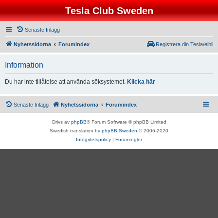
Tesla Club Sweden
Senaste Inlägg
Nyhetssidorna
Forumindex
Registrera din Tesla/elbil
Information
Du har inte tillåtelse att använda söksystemet.
Klicka här
Senaste Inlägg
Nyhetssidorna
Forumindex
Drivs av
phpBB
® Forum Software © phpBB Limited
Swedish translation by
phpBB Sweden
© 2006-2020
Integritetspolicy
|
Forumregler