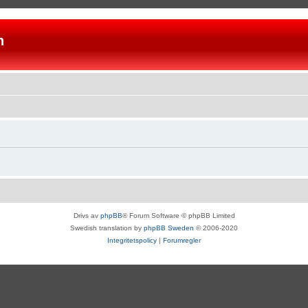
n
Drivs av
phpBB
® Forum Software © phpBB Limited
Swedish translation by
phpBB Sweden
© 2006-2020
Integritetspolicy
|
Forumregler