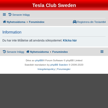
Tesla Club Sweden
Senaste Inlägg
Nyhetssidorna
Forumindex
Registrera din Tesla/elbil
Information
Du har inte tillåtelse att använda söksystemet.
Klicka här
Senaste Inlägg
Nyhetssidorna
Forumindex
Drivs av
phpBB
® Forum Software © phpBB Limited
Swedish translation by
phpBB Sweden
© 2006-2020
Integritetspolicy
|
Forumregler