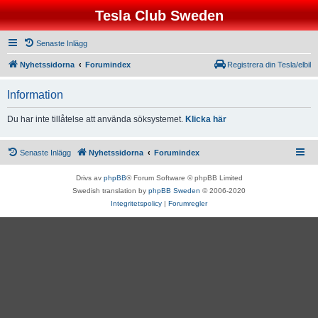
Tesla Club Sweden
Senaste Inlägg
Nyhetssidorna
Forumindex
Registrera din Tesla/elbil
Information
Du har inte tillåtelse att använda söksystemet.
Klicka här
Senaste Inlägg
Nyhetssidorna
Forumindex
Drivs av
phpBB
® Forum Software © phpBB Limited
Swedish translation by
phpBB Sweden
© 2006-2020
Integritetspolicy
|
Forumregler