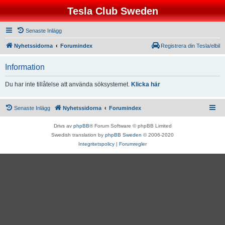
Tesla Club Sweden
Senaste Inlägg
Nyhetssidorna
Forumindex
Registrera din Tesla/elbil
Information
Du har inte tillåtelse att använda söksystemet.
Klicka här
Senaste Inlägg
Nyhetssidorna
Forumindex
Drivs av
phpBB
® Forum Software © phpBB Limited
Swedish translation by
phpBB Sweden
© 2006-2020
Integritetspolicy
|
Forumregler