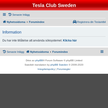
Tesla Club Sweden
Senaste Inlägg
Nyhetssidorna
Forumindex
Registrera din Tesla/elbil
Information
Du har inte tillåtelse att använda söksystemet.
Klicka här
Senaste Inlägg
Nyhetssidorna
Forumindex
Drivs av
phpBB
® Forum Software © phpBB Limited
Swedish translation by
phpBB Sweden
© 2006-2020
Integritetspolicy
|
Forumregler