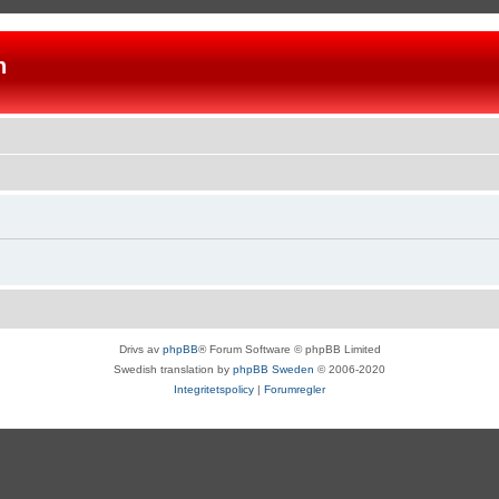
n
Drivs av
phpBB
® Forum Software © phpBB Limited
Swedish translation by
phpBB Sweden
© 2006-2020
Integritetspolicy
|
Forumregler