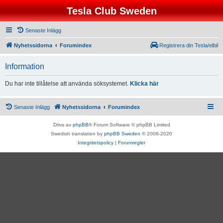
Tesla Club Sweden
Senaste Inlägg
Nyhetssidorna
Forumindex
Registrera din Tesla/elbil
Information
Du har inte tillåtelse att använda söksystemet.
Klicka här
Senaste Inlägg
Nyhetssidorna
Forumindex
Drivs av
phpBB
® Forum Software © phpBB Limited
Swedish translation by
phpBB Sweden
© 2006-2020
Integritetspolicy
|
Forumregler