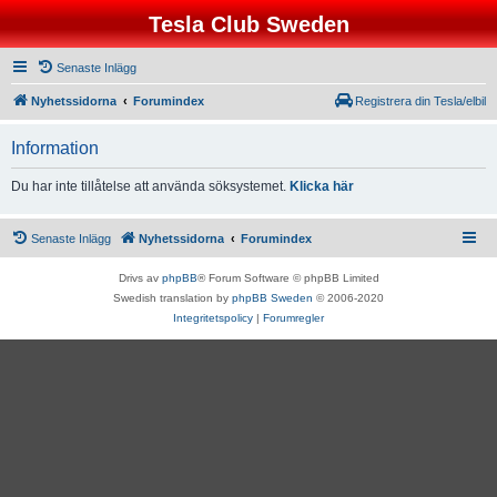
Tesla Club Sweden
Senaste Inlägg
Nyhetssidorna
Forumindex
Registrera din Tesla/elbil
Information
Du har inte tillåtelse att använda söksystemet.
Klicka här
Senaste Inlägg
Nyhetssidorna
Forumindex
Drivs av
phpBB
® Forum Software © phpBB Limited
Swedish translation by
phpBB Sweden
© 2006-2020
Integritetspolicy
|
Forumregler