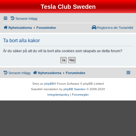
Tesla Club Sweden
Senaste Inlägg
Nyhetssidorna
Forumindex
Registrera din Tesla/elbil
Ta bort alla kakor
Är du säker på att du vill ta bort alla cookies som skapats av detta forum?
Senaste Inlägg
Nyhetssidorna
Forumindex
Drivs av
phpBB
® Forum Software © phpBB Limited
Swedish translation by
phpBB Sweden
© 2006-2020
Integritetspolicy
|
Forumregler