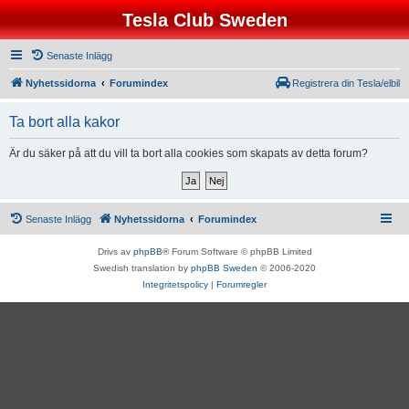
Tesla Club Sweden
Senaste Inlägg
Nyhetssidorna
Forumindex
Registrera din Tesla/elbil
Ta bort alla kakor
Är du säker på att du vill ta bort alla cookies som skapats av detta forum?
Senaste Inlägg
Nyhetssidorna
Forumindex
Drivs av
phpBB
® Forum Software © phpBB Limited
Swedish translation by
phpBB Sweden
© 2006-2020
Integritetspolicy
|
Forumregler