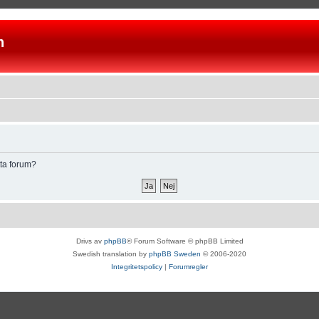
n
tta forum?
Drivs av
phpBB
® Forum Software © phpBB Limited
Swedish translation by
phpBB Sweden
© 2006-2020
Integritetspolicy
|
Forumregler