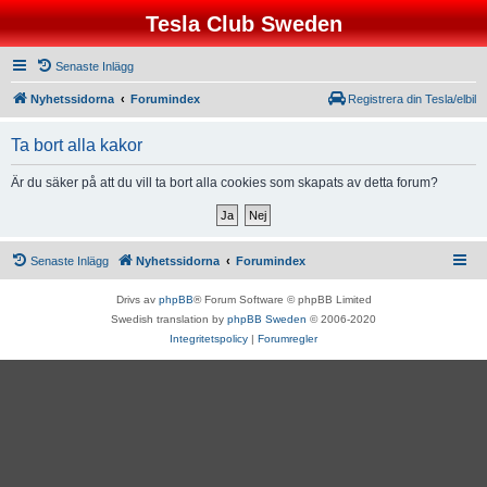
Tesla Club Sweden
Senaste Inlägg
Nyhetssidorna
Forumindex
Registrera din Tesla/elbil
Ta bort alla kakor
Är du säker på att du vill ta bort alla cookies som skapats av detta forum?
Senaste Inlägg
Nyhetssidorna
Forumindex
Drivs av
phpBB
® Forum Software © phpBB Limited
Swedish translation by
phpBB Sweden
© 2006-2020
Integritetspolicy
|
Forumregler