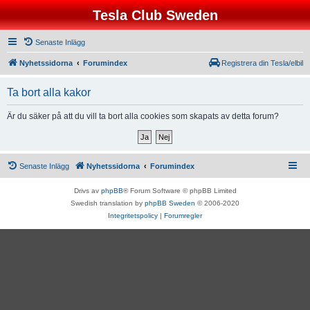
Tesla Club Sweden
Senaste Inlägg
Nyhetssidorna
Forumindex
Registrera din Tesla/elbil
Ta bort alla kakor
Är du säker på att du vill ta bort alla cookies som skapats av detta forum?
Senaste Inlägg
Nyhetssidorna
Forumindex
Drivs av
phpBB
® Forum Software © phpBB Limited
Swedish translation by
phpBB Sweden
© 2006-2020
Integritetspolicy
|
Forumregler