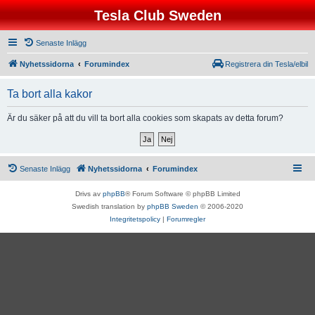
Tesla Club Sweden
Senaste Inlägg
Nyhetssidorna
Forumindex
Registrera din Tesla/elbil
Ta bort alla kakor
Är du säker på att du vill ta bort alla cookies som skapats av detta forum?
Senaste Inlägg
Nyhetssidorna
Forumindex
Drivs av
phpBB
® Forum Software © phpBB Limited
Swedish translation by
phpBB Sweden
© 2006-2020
Integritetspolicy
|
Forumregler