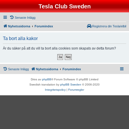
Tesla Club Sweden
Senaste Inlägg
Nyhetssidorna
Forumindex
Registrera din Tesla/elbil
Ta bort alla kakor
Är du säker på att du vill ta bort alla cookies som skapats av detta forum?
Senaste Inlägg
Nyhetssidorna
Forumindex
Drivs av
phpBB
® Forum Software © phpBB Limited
Swedish translation by
phpBB Sweden
© 2006-2020
Integritetspolicy
|
Forumregler