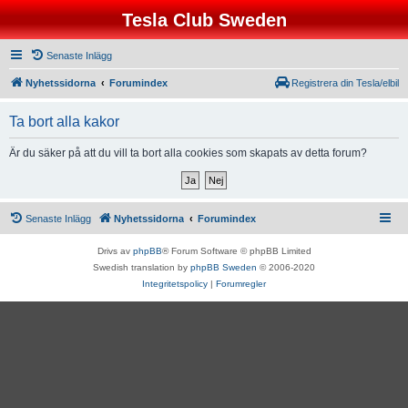
Tesla Club Sweden
Senaste Inlägg
Nyhetssidorna
Forumindex
Registrera din Tesla/elbil
Ta bort alla kakor
Är du säker på att du vill ta bort alla cookies som skapats av detta forum?
Senaste Inlägg
Nyhetssidorna
Forumindex
Drivs av
phpBB
® Forum Software © phpBB Limited
Swedish translation by
phpBB Sweden
© 2006-2020
Integritetspolicy
|
Forumregler