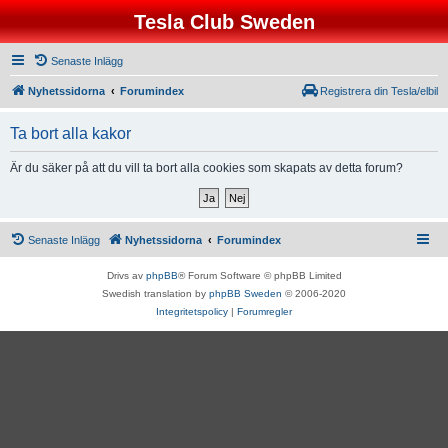
Tesla Club Sweden
Senaste Inlägg
Nyhetssidorna
Forumindex
Registrera din Tesla/elbil
Ta bort alla kakor
Är du säker på att du vill ta bort alla cookies som skapats av detta forum?
Senaste Inlägg
Nyhetssidorna
Forumindex
Drivs av
phpBB
® Forum Software © phpBB Limited
Swedish translation by
phpBB Sweden
© 2006-2020
Integritetspolicy
|
Forumregler