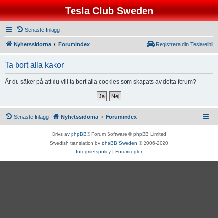
Tesla Club Sweden
Senaste Inlägg
Nyhetssidorna
Forumindex
Registrera din Tesla/elbil
Ta bort alla kakor
Är du säker på att du vill ta bort alla cookies som skapats av detta forum?
Senaste Inlägg
Nyhetssidorna
Forumindex
Drivs av
phpBB
® Forum Software © phpBB Limited
Swedish translation by
phpBB Sweden
© 2006-2020
Integritetspolicy
|
Forumregler