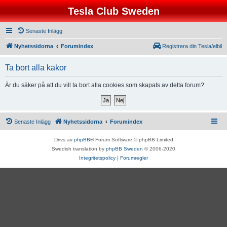
Tesla Club Sweden
Senaste Inlägg
Nyhetssidorna
Forumindex
Registrera din Tesla/elbil
Ta bort alla kakor
Är du säker på att du vill ta bort alla cookies som skapats av detta forum?
Senaste Inlägg
Nyhetssidorna
Forumindex
Drivs av
phpBB
® Forum Software © phpBB Limited
Swedish translation by
phpBB Sweden
© 2006-2020
Integritetspolicy
|
Forumregler