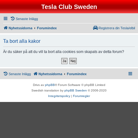
Tesla Club Sweden
Senaste Inlägg
Nyhetssidorna
Forumindex
Registrera din Tesla/elbil
Ta bort alla kakor
Är du säker på att du vill ta bort alla cookies som skapats av detta forum?
Senaste Inlägg
Nyhetssidorna
Forumindex
Drivs av
phpBB
® Forum Software © phpBB Limited
Swedish translation by
phpBB Sweden
© 2006-2020
Integritetspolicy
|
Forumregler