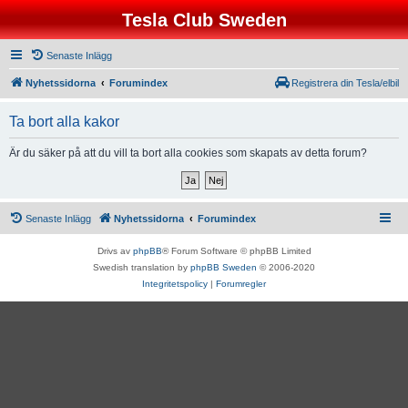
Tesla Club Sweden
Senaste Inlägg
Nyhetssidorna
Forumindex
Registrera din Tesla/elbil
Ta bort alla kakor
Är du säker på att du vill ta bort alla cookies som skapats av detta forum?
Senaste Inlägg
Nyhetssidorna
Forumindex
Drivs av
phpBB
® Forum Software © phpBB Limited
Swedish translation by
phpBB Sweden
© 2006-2020
Integritetspolicy
|
Forumregler