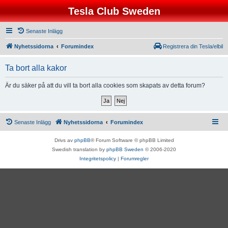
Tesla Club Sweden
Senaste Inlägg
Nyhetssidorna
Forumindex
Registrera din Tesla/elbil
Ta bort alla kakor
Är du säker på att du vill ta bort alla cookies som skapats av detta forum?
Senaste Inlägg
Nyhetssidorna
Forumindex
Drivs av
phpBB
® Forum Software © phpBB Limited
Swedish translation by
phpBB Sweden
© 2006-2020
Integritetspolicy
|
Forumregler