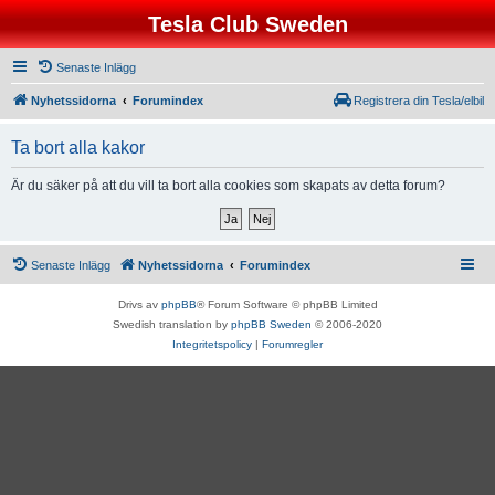
Tesla Club Sweden
Senaste Inlägg
Nyhetssidorna
Forumindex
Registrera din Tesla/elbil
Ta bort alla kakor
Är du säker på att du vill ta bort alla cookies som skapats av detta forum?
Senaste Inlägg
Nyhetssidorna
Forumindex
Drivs av
phpBB
® Forum Software © phpBB Limited
Swedish translation by
phpBB Sweden
© 2006-2020
Integritetspolicy
|
Forumregler