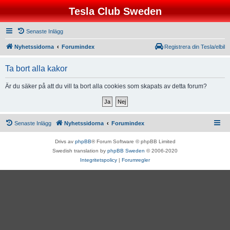
Tesla Club Sweden
Senaste Inlägg
Nyhetssidorna
Forumindex
Registrera din Tesla/elbil
Ta bort alla kakor
Är du säker på att du vill ta bort alla cookies som skapats av detta forum?
Senaste Inlägg
Nyhetssidorna
Forumindex
Drivs av
phpBB
® Forum Software © phpBB Limited
Swedish translation by
phpBB Sweden
© 2006-2020
Integritetspolicy
|
Forumregler