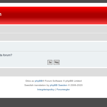
n
tta forum?
Drivs av
phpBB
® Forum Software © phpBB Limited
Swedish translation by
phpBB Sweden
© 2006-2020
Integritetspolicy
|
Forumregler