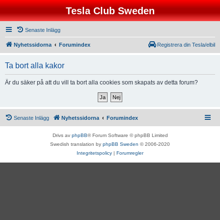
Tesla Club Sweden
Senaste Inlägg
Nyhetssidorna
Forumindex
Registrera din Tesla/elbil
Ta bort alla kakor
Är du säker på att du vill ta bort alla cookies som skapats av detta forum?
Senaste Inlägg
Nyhetssidorna
Forumindex
Drivs av
phpBB
® Forum Software © phpBB Limited
Swedish translation by
phpBB Sweden
© 2006-2020
Integritetspolicy
|
Forumregler