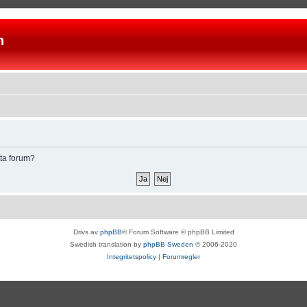
n
tta forum?
Drivs av
phpBB
® Forum Software © phpBB Limited
Swedish translation by
phpBB Sweden
© 2006-2020
Integritetspolicy
|
Forumregler