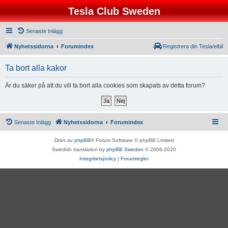
Tesla Club Sweden
Senaste Inlägg
Nyhetssidorna
Forumindex
Registrera din Tesla/elbil
Ta bort alla kakor
Är du säker på att du vill ta bort alla cookies som skapats av detta forum?
Senaste Inlägg
Nyhetssidorna
Forumindex
Drivs av
phpBB
® Forum Software © phpBB Limited
Swedish translation by
phpBB Sweden
© 2006-2020
Integritetspolicy
|
Forumregler