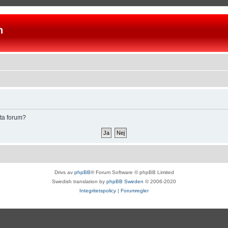
n
tta forum?
Drivs av
phpBB
® Forum Software © phpBB Limited
Swedish translation by
phpBB Sweden
© 2006-2020
Integritetspolicy
|
Forumregler