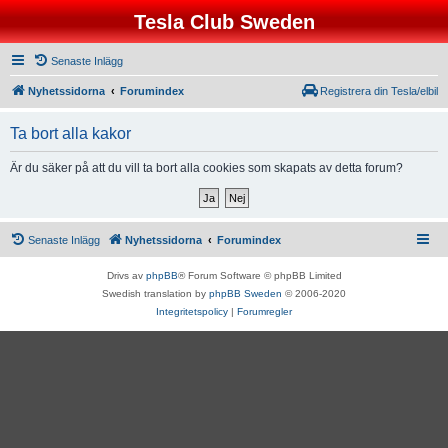
Tesla Club Sweden
Senaste Inlägg
Nyhetssidorna
Forumindex
Registrera din Tesla/elbil
Ta bort alla kakor
Är du säker på att du vill ta bort alla cookies som skapats av detta forum?
Senaste Inlägg
Nyhetssidorna
Forumindex
Drivs av
phpBB
® Forum Software © phpBB Limited
Swedish translation by
phpBB Sweden
© 2006-2020
Integritetspolicy
|
Forumregler