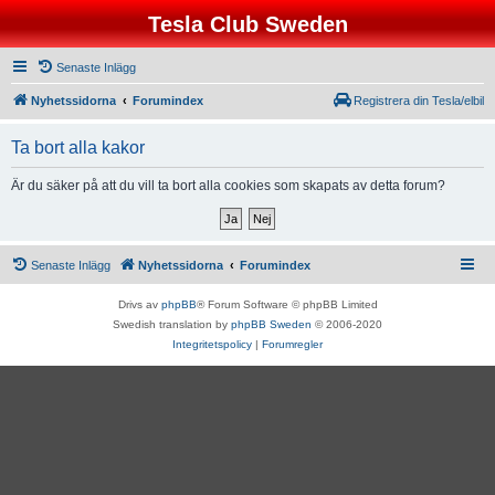
Tesla Club Sweden
Senaste Inlägg
Nyhetssidorna
Forumindex
Registrera din Tesla/elbil
Ta bort alla kakor
Är du säker på att du vill ta bort alla cookies som skapats av detta forum?
Senaste Inlägg
Nyhetssidorna
Forumindex
Drivs av
phpBB
® Forum Software © phpBB Limited
Swedish translation by
phpBB Sweden
© 2006-2020
Integritetspolicy
|
Forumregler