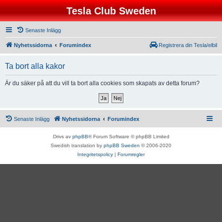
Tesla Club Sweden
Senaste Inlägg
Nyhetssidorna
Forumindex
Registrera din Tesla/elbil
Ta bort alla kakor
Är du säker på att du vill ta bort alla cookies som skapats av detta forum?
Senaste Inlägg
Nyhetssidorna
Forumindex
Drivs av
phpBB
® Forum Software © phpBB Limited
Swedish translation by
phpBB Sweden
© 2006-2020
Integritetspolicy
|
Forumregler