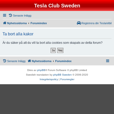
Tesla Club Sweden
Senaste Inlägg
Nyhetssidorna
Forumindex
Registrera din Tesla/elbil
Ta bort alla kakor
Är du säker på att du vill ta bort alla cookies som skapats av detta forum?
Senaste Inlägg
Nyhetssidorna
Forumindex
Drivs av
phpBB
® Forum Software © phpBB Limited
Swedish translation by
phpBB Sweden
© 2006-2020
Integritetspolicy
|
Forumregler