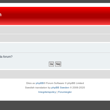
n
tta forum?
Drivs av
phpBB
® Forum Software © phpBB Limited
Swedish translation by
phpBB Sweden
© 2006-2020
Integritetspolicy
|
Forumregler