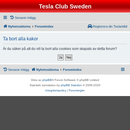
Tesla Club Sweden
Senaste Inlägg
Nyhetssidorna
Forumindex
Registrera din Tesla/elbil
Ta bort alla kakor
Är du säker på att du vill ta bort alla cookies som skapats av detta forum?
Senaste Inlägg
Nyhetssidorna
Forumindex
Drivs av
phpBB
® Forum Software © phpBB Limited
Swedish translation by
phpBB Sweden
© 2006-2020
Integritetspolicy
|
Forumregler