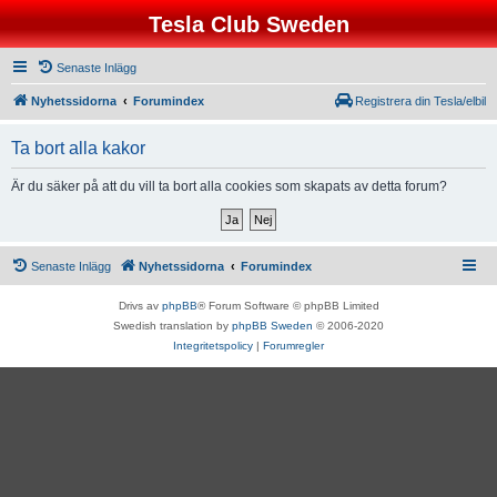
Tesla Club Sweden
Senaste Inlägg
Nyhetssidorna
Forumindex
Registrera din Tesla/elbil
Ta bort alla kakor
Är du säker på att du vill ta bort alla cookies som skapats av detta forum?
Senaste Inlägg
Nyhetssidorna
Forumindex
Drivs av
phpBB
® Forum Software © phpBB Limited
Swedish translation by
phpBB Sweden
© 2006-2020
Integritetspolicy
|
Forumregler