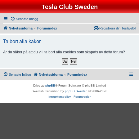
Tesla Club Sweden
Senaste Inlägg
Nyhetssidorna
Forumindex
Registrera din Tesla/elbil
Ta bort alla kakor
Är du säker på att du vill ta bort alla cookies som skapats av detta forum?
Senaste Inlägg
Nyhetssidorna
Forumindex
Drivs av
phpBB
® Forum Software © phpBB Limited
Swedish translation by
phpBB Sweden
© 2006-2020
Integritetspolicy
|
Forumregler