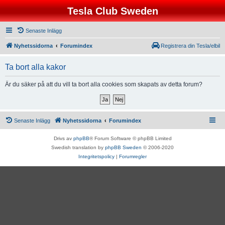
Tesla Club Sweden
Senaste Inlägg
Nyhetssidorna
Forumindex
Registrera din Tesla/elbil
Ta bort alla kakor
Är du säker på att du vill ta bort alla cookies som skapats av detta forum?
Senaste Inlägg
Nyhetssidorna
Forumindex
Drivs av
phpBB
® Forum Software © phpBB Limited
Swedish translation by
phpBB Sweden
© 2006-2020
Integritetspolicy
|
Forumregler